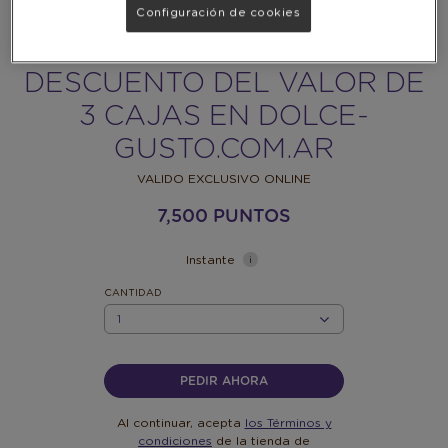
Configuración de cookies
DESCUENTO DEL VALOR DE
3 CAJAS EN DOLCE-
GUSTO.COM.AR
VALIDO EXCLUSIVO ONLINE
7,500 PUNTOS
Instante
CANTIDAD
CANTIDAD
PEDIR AHORA
Al continuar, acepta
los Términos y
condiciones
de la tienda de